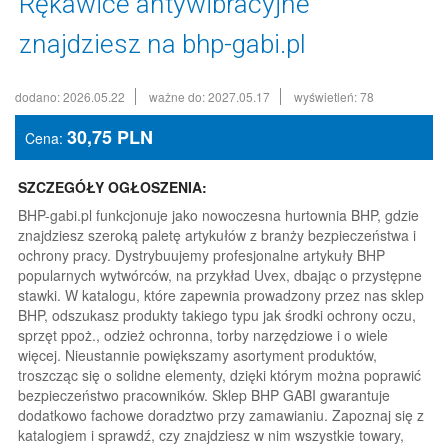
Rękawice antywibracyjne
znajdziesz na bhp-gabi.pl
dodano: 2026.05.22
ważne do: 2027.05.17
wyświetleń: 78
30,75
PLN
Cena:
SZCZEGÓŁY OGŁOSZENIA:
BHP-gabi.pl funkcjonuje jako nowoczesna hurtownia BHP, gdzie
znajdziesz szeroką paletę artykułów z branży bezpieczeństwa i
ochrony pracy. Dystrybuujemy profesjonalne artykuły BHP
popularnych wytwórców, na przykład Uvex, dbając o przystępne
stawki. W katalogu, które zapewnia prowadzony przez nas sklep
BHP, odszukasz produkty takiego typu jak środki ochrony oczu,
sprzęt ppoż., odzież ochronna, torby narzędziowe i o wiele
więcej. Nieustannie powiększamy asortyment produktów,
troszcząc się o solidne elementy, dzięki którym można poprawić
bezpieczeństwo pracowników. Sklep BHP GABI gwarantuje
dodatkowo fachowe doradztwo przy zamawianiu. Zapoznaj się z
katalogiem i sprawdź, czy znajdziesz w nim wszystkie towary,