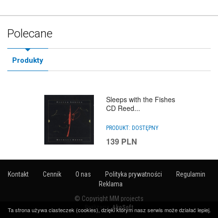
Polecane
Produkty
Sleeps with the Fishes
CD Reed...
PRODUKT:
DOSTĘPNY
139
PLN
Kontakt
Cennik
O nas
Polityka prywatności
Regulamin
Reklama
© Copyright MM projects
Realizacja:
AkoSoft
Ta strona używa ciasteczek (cookies), dzięki którym nasz serwis może działać lepiej.