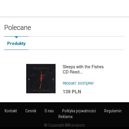
Polecane
Produkty
Sleeps with the Fishes
CD Reed...
PRODUKT:
DOSTĘPNY
139
PLN
Kontakt
Cennik
O nas
Polityka prywatności
Regulamin
Reklama
© Copyright MM projects