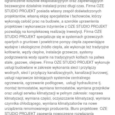
ograniczenie kosztów eksploatacyjnych oraz zapewniających
bezawaryjne działalnie instalacji przez długi czas. Firma OZE
STUDIO PROJEKT posiada własny zespół doświadczonych
projektantów, własną ekipę specjalistów i fachowców, którzy
wykonają całość prac na budowie, a szerokie uprawnienia
projektowe i wykonawcze inżynierów z OZE STUDIO PROJEKT
pozwalają na kompleksową realizację inwestycji. Firma OZE
STUDIO PROJEKT specjalizuje się w systemach grzewczych
opartych o gruntowe i powietrzne pompy ciepła zapewniające
wydajne i ekologiczne źródło ciepła, ale wykonuje też tradycyjne
kotłownie, węzły cieplne, instalacje grzewcze, systemy
podgrzewania wody oparte na tradycyjnych kotłach na paliwa
stałe, gazowe, olejowe. Firma OZE STUDIO PROJEKT wykonuje
usługi budowlane w zakresie wykonania sieci i przyłączy
wodnych, sieci i przyłączy kanalizacyjnych, kanalizacji burzowej,
usługi naprawcze istniejących systemów centralnego
ogrzewania, ogrzewanie podłogowe, usługi hydrauliczne tj.
montaż termostatów, wymiana termostatów, wymiana grzejników
oraz usługi serwisu klimatyzacji w pełnym zakresie: naprawa
klimatyzacji, wymiana części, oczyszczanie klimatyzacji, wymiana
czynnika chłodzącego, wymiana klimatyzatorów na nowe
urządzenia renomowanego producenta. Biuro projektowe OZE
STUDIO PROJEKT zapewnia nowoczesne rozwiązania