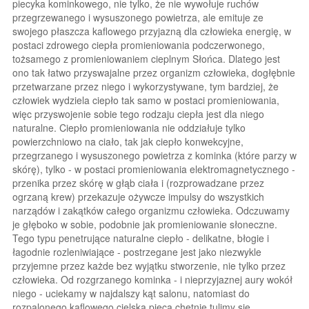
piecyka kominkowego, nie tylko, że nie wywołuje ruchów
przegrzewanego i wysuszonego powietrza, ale emituje ze
swojego płaszcza kaflowego przyjazną dla człowieka energię, w
postaci zdrowego ciepła promieniowania podczerwonego,
tożsamego z promieniowaniem cieplnym Słońca. Dlatego jest
ono tak łatwo przyswajalne przez organizm człowieka, dogłębnie
przetwarzane przez niego i wykorzystywane, tym bardziej, że
człowiek wydziela ciepło tak samo w postaci promieniowania,
więc przyswojenie sobie tego rodzaju ciepła jest dla niego
naturalne. Ciepło promieniowania nie oddziałuje tylko
powierzchniowo na ciało, tak jak ciepło konwekcyjne,
przegrzanego i wysuszonego powietrza z kominka (które parzy w
skórę), tylko - w postaci promieniowania elektromagnetycznego -
przenika przez skórę w głąb ciała i (rozprowadzane przez
ogrzaną krew) przekazuje ożywcze impulsy do wszystkich
narządów i zakątków całego organizmu człowieka. Odczuwamy
je głęboko w sobie, podobnie jak promieniowanie słoneczne.
Tego typu penetrujące naturalne ciepło - delikatne, błogie i
łagodnie rozleniwiające - postrzegane jest jako niezwykle
przyjemne przez każde bez wyjątku stworzenie, nie tylko przez
człowieka. Od rozgrzanego kominka - i nieprzyjaznej aury wokół
niego - uciekamy w najdalszy kąt salonu, natomiast do
rozpalonego kaflowego cielska pieca chętnie tulimy się,