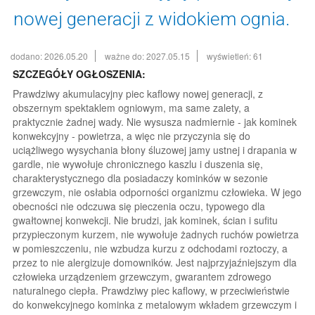
nowej generacji z widokiem ognia.
dodano: 2026.05.20
ważne do: 2027.05.15
wyświetleń: 61
SZCZEGÓŁY OGŁOSZENIA:
Prawdziwy akumulacyjny piec kaflowy nowej generacji, z
obszernym spektaklem ogniowym, ma same zalety, a
praktycznie żadnej wady. Nie wysusza nadmiernie - jak kominek
konwekcyjny - powietrza, a więc nie przyczynia się do
uciążliwego wysychania błony śluzowej jamy ustnej i drapania w
gardle, nie wywołuje chronicznego kaszlu i duszenia się,
charakterystycznego dla posiadaczy kominków w sezonie
grzewczym, nie osłabia odporności organizmu człowieka. W jego
obecności nie odczuwa się pieczenia oczu, typowego dla
gwałtownej konwekcji. Nie brudzi, jak kominek, ścian i sufitu
przypieczonym kurzem, nie wywołuje żadnych ruchów powietrza
w pomieszczeniu, nie wzbudza kurzu z odchodami roztoczy, a
przez to nie alergizuje domowników. Jest najprzyjaźniejszym dla
człowieka urządzeniem grzewczym, gwarantem zdrowego
naturalnego ciepła. Prawdziwy piec kaflowy, w przeciwieństwie
do konwekcyjnego kominka z metalowym wkładem grzewczym i