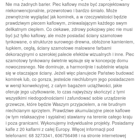
Nie ma żadnych barier. Piec kaflowy może być zaprojektowany
niekonwencjonalnie, przewrotowo i bardzo śmiało. Może
zewnętrznie wyglądać jak kominek, a w rzeczywistości będzie
prawdziwym piecem kaflowym, zniewalającym każdego swym
delikatnym ciepłem. Co ciekawe, zdrowy pokojowy piec nie musi
być już tylko kaflowy, ale może posiadać ściany szamotowe
tynkowane, o strukturze surowego drewna, obłożone kamieniem,
łupkiem, cegłą, ściany szamotowe malowane farbami
dekoracyjnymi o szerokiej palecie efektów wizualnych i inne. Piec
szamotowy tynkowany świetnie wpisuje się w koncepcję domu
nowoczesnego. Nie dominuje, a harmonijnie i subtelnie wtapia
się w otaczające ściany. Jeżeli więc planujecie Państwo budować
kominek lub, co gorsza, jesteście niechlubnym jego posiadaczem
w wersji konwekcyjnej, z całym bagażem uciążliwości, jakie
oferuje jego użytkowanie, to czas najwyższy skończyć z tymi
wszystkimi niedogodnościami i zafundować sobie urządzenie
grzewcze, które będzie Waszym przyjacielem, a nie brudnym
niechcianym sprzętem. Prawdziwe akumulacyjne piece kaflowe
(w tym relaksacyjne i sypialne) stawiamy na terenie całego kraju
i poza granicami. Wykonujemy indywidualne projekty. Posiadamy
kafle z 20 kaflarni z całej Europy. Więcej informacji pod
telefonami: 68 3273341, 606756498 i na stronie internetowej