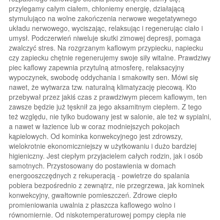
przylegamy całym ciałem, chłoniemy energię, działającą
stymulująco na wolne zakończenia nerwowe wegetatywnego
układu nerwowego, wyciszając, relaksując i regenerując ciało i
umysł. Podczerwień niweluje skutki zimowej depresji, pomaga
zwalczyć stres. Na rozgrzanym kaflowym przypiecku, napiecku
czy zapiecku chętnie regenerujemy swoje siły witalne. Prawdziwy
piec kaflowy zapewnia przytulną atmosferę, relaksacyjny
wypoczynek, swobodę oddychania i smakowity sen. Mówi się
nawet, że wytwarza tzw. naturalną klimatyzację piecową. Kto
przebywał przez jakiś czas z prawdziwym piecem kaflowym, ten
zawsze będzie już tęsknił za jego aksamitnym ciepłem. Z tego
też względu, nie tylko budowany jest w salonie, ale też w sypialni,
a nawet w łazience lub w coraz modniejszych pokojach
kąpielowych. Od kominka konwekcyjnego jest zdrowszy,
wielokrotnie ekonomiczniejszy w użytkowaniu i dużo bardziej
higieniczny. Jest ciepłym przyjacielem całych rodzin, jak i osób
samotnych. Przystosowany do postawienia w domach
energooszczędnych z rekuperacją - powietrze do spalania
pobiera bezpośrednio z zewnątrz, nie przegrzewa, jak kominek
konwekcyjny, gwałtownie pomieszczeń. Zdrowe ciepło
promieniowania uwalnia z płaszcza kaflowego wolno i
równomiernie. Od niskotemperaturowej pompy ciepła nie