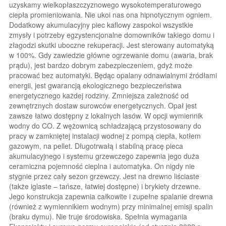
uzyskamy wielkopłaszczyznowego wysokotemperaturowego
ciepła promieniowania. Nie ukoi nas ona hipnotycznym ogniem.
Dodatkowy akumulacyjny piec kaflowy zaspokoi wszystkie
zmysły i potrzeby egzystencjonalne domowników takiego domu i
złagodzi skutki uboczne rekuperacji. Jest sterowany automatyką
w 100%. Gdy zawiedzie główne ogrzewanie domu (awaria, brak
prądu), jest bardzo dobrym zabezpieczeniem, gdyż może
pracować bez automatyki. Będąc opalany odnawialnymi źródłami
energii, jest gwarancją ekologicznego bezpieczeństwa
energetycznego każdej rodziny. Zmniejsza zależność od
zewnętrznych dostaw surowców energetycznych. Opał jest
zawsze łatwo dostępny z lokalnych lasów. W opcji wymiennik
wodny do CO. Z wężownicą schładzającą przystosowany do
pracy w zamkniętej instalacji wodnej z pompą ciepła, kotłem
gazowym, na pellet. Długotrwałą i stabilną pracę pieca
akumulacyjnego i systemu grzewczego zapewnia jego duża
ceramiczna pojemność cieplna i automatyka. On nigdy nie
stygnie przez cały sezon grzewczy. Jest na drewno liściaste
(także iglaste – tańsze, łatwiej dostępne) i brykiety drzewne.
Jego konstrukcja zapewnia całkowite i zupełne spalanie drewna
(również z wymiennikiem wodnym) przy minimalnej emisji spalin
(braku dymu). Nie truje środowiska. Spełnia wymagania