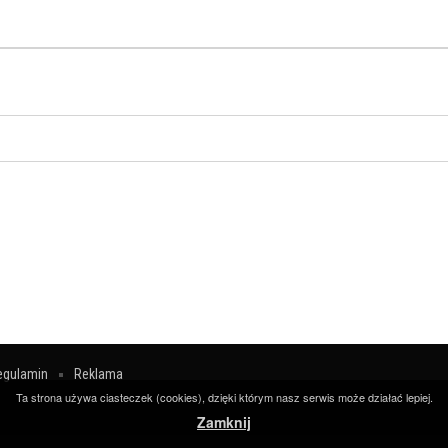
egulamin
Reklama
Ta strona używa ciasteczek (cookies), dzięki którym nasz serwis może działać lepiej.
Zamknij