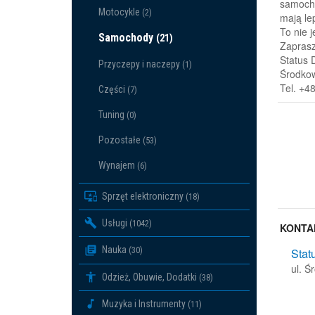
samocho
Motocykle
(2)
mają le
To nie 
Samochody
(21)
Zaprasz
Status 
Przyczepy i naczepy
(1)
Środkow
Tel. +4
Części
(7)
Tuning
(0)
Pozostałe
(53)
Wynajem
(6)
Sprzęt elektroniczny
(18)
Usługi
(1042)
KONTA
Nauka
(30)
Stat
ul. 
Odzież, Obuwie, Dodatki
(38)
Muzyka i Instrumenty
(11)