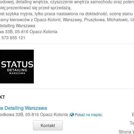
dowej, detailing wnętrza, czyszczenie wnętrza samochodu oraz polero
piej prezentować się przed sprzedażą.
jest szybka myjnia, tylko praca nastawiona na dokładność, ocenę sta
amy kierowców z Opacz-Kolonii, Warszawy, Pruszkowa, Michałowic, Urs
Detailing Warszawa
a 33B, 05-816 Opacz-Kolonia
8 573 655 121
KT
us Detailing Warszawa
Środkowa 33B, 05-816 Opacz-Kolonia
E
(
Pokaż na mapie
)
Te
Kontakt
Strona