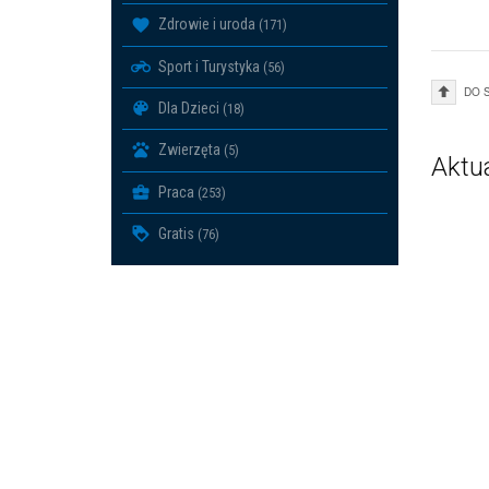
Zdrowie i uroda
(171)
Sport i Turystyka
(56)
DO 
Dla Dzieci
(18)
Zwierzęta
(5)
Aktu
Praca
(253)
Gratis
(76)