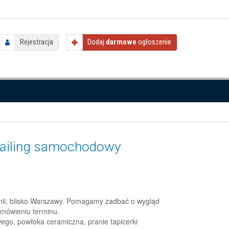
Rejestracja
Dodaj
darmowe
ogłoszenie
tailing samochodowy
nii, blisko Warszawy. Pomagamy zadbać o wygląd
umówieniu terminu.
wego, powłoka ceramiczna, pranie tapicerki