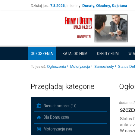
Dzisiaj jest:
7.8.2026
, imieniny:
Donaty, Olechny, Kajetana
OGŁOSZENIA
KATALOG FIRM
OFERTY FIRM
WI
Tu jesteś:
Ogłoszenia
Motoryzacja
Samochody
Status Det
Przeglądaj kategorie
Ogło
dodano: 
Nieruchomości
(31)
SZCZE
Dla Domu
(230)
Status 
auta z 
Motoryzacja
(90)
W nasze