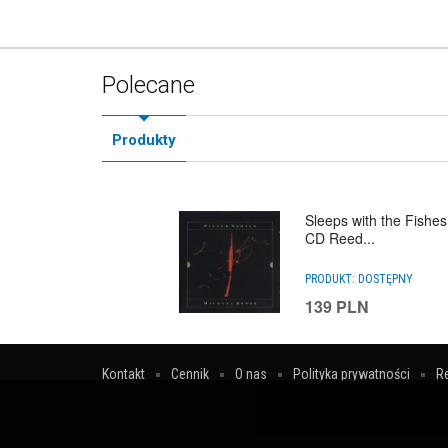
Polecane
Produkty
Sleeps with the Fishes
CD Reed...
PRODUKT:
DOSTĘPNY
139
PLN
Kontakt
Cennik
O nas
Polityka prywatności
R