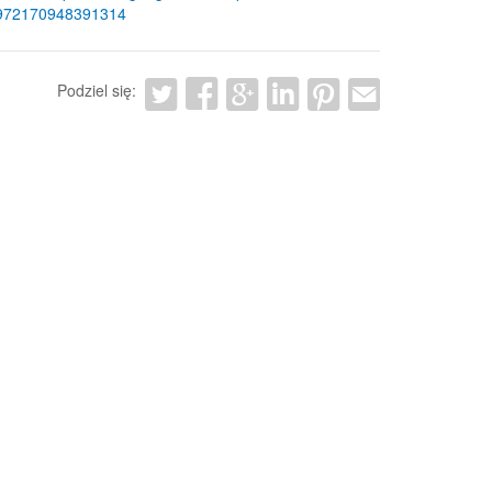
972170948391314
Podziel się: