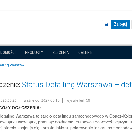
Zaloguj
ADOMOŚCI
PRODUKTY
ZLECENIA
GALERIE
ailing Warszaw...
Status Detailing Warszawa – de
szenie:
2026.05.20
ważne do: 2027.05.15
wyświetleń: 59
GÓŁY OGŁOSZENIA:
Detailing Warszawa to studio detailingu samochodowego w Opacz-Kolo
zewnątrz i wewnątrz, pracując dokładnie, etapowo i po wcześniejszym 
j ofercie znajduje się korekta lakieru, polerowanie lakieru samochodo