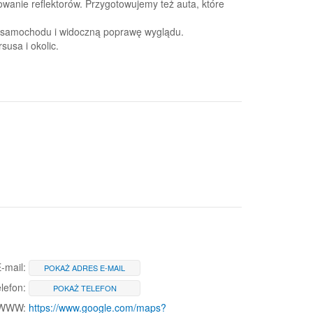
wanie reflektorów. Przygotowujemy też auta, które
nu samochodu i widoczną poprawę wyglądu.
usa i okolic.
-mail:
POKAŻ ADRES E-MAIL
lefon:
POKAŻ TELEFON
 WWW:
https://www.google.com/maps?