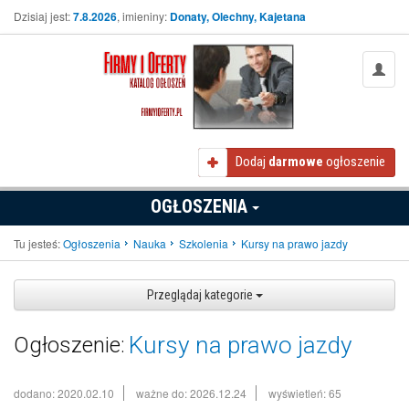
Dzisiaj jest:
7.8.2026
, imieniny:
Donaty, Olechny, Kajetana
Dodaj
darmowe
ogłoszenie
OGŁOSZENIA
Tu jesteś:
Ogłoszenia
Nauka
Szkolenia
Kursy na prawo jazdy
Przeglądaj kategorie
Kursy na prawo jazdy
Ogłoszenie:
dodano: 2020.02.10
ważne do: 2026.12.24
wyświetleń: 65