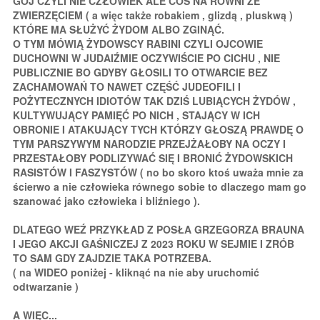
GOJ CZYLI NIE CZŁOWIEK ALE COŚ NA RÓWNI ZE
ZWIERZĘCIEM ( a więc także robakiem , glizdą , pluskwą )
KTÓRE MA SŁUŻYĆ ŻYDOM ALBO ZGINĄĆ.
O TYM MÓWIĄ ŻYDOWSCY RABINI CZYLI OJCOWIE
DUCHOWNI W JUDAIŹMIE OCZYWIŚCIE PO CICHU , NIE
PUBLICZNIE BO GDYBY GŁOSILI TO OTWARCIE BEZ
ZACHAMOWAŃ TO NAWET CZĘŚĆ JUDEOFILI I
POŻYTECZNYCH IDIOTÓW TAK DZIŚ LUBIĄCYCH ŻYDÓW ,
KULTYWUJĄCY PAMIĘĆ PO NICH , STAJĄCY W ICH
OBRONIE I ATAKUJĄCY TYCH KTÓRZY GŁOSZĄ PRAWDĘ O
TYM PARSZYWYM NARODZIE PRZEJŻAŁOBY NA OCZY I
PRZESTAŁOBY PODLIZYWAĆ SIĘ I BRONIĆ ŻYDOWSKICH
RASISTÓW I FASZYSTÓW ( no bo skoro ktoś uważa mnie za
ścierwo a nie człowieka równego sobie to dlaczego mam go
szanować jako człowieka i bliźniego ).
DLATEGO WEŹ PRZYKŁAD Z POSŁA GRZEGORZA BRAUNA
I JEGO AKCJI GAŚNICZEJ Z 2023 ROKU W SEJMIE I ZRÓB
TO SAM GDY ZAJDZIE TAKA POTRZEBA.
( na WIDEO poniżej - kliknąć na nie aby uruchomić
odtwarzanie )
A WIĘC...