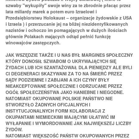
szwaby "wykupiły" swoje winy za te zbrodnie płacąc przez
lata miliardy marek a potem euro Izraelowi i
Przedsiębiorstwu Holokaust – organizacje żydowskie z USA
i Izraela ) i przerzucanie jej na bliżej niezidentyfikowanych
nazistów i ochoczo im pomagających w dużych ilościach
głównie Polakach mających odtąd pełnić funkcję
winowajców zastępczych.
JAK WSZĘDZIE TAKŻE I U NAS BYŁ MARGINES SPOŁECZNY
KTÓRY DONOSIŁ SZWABOM O UKRYWAJĄCYCH SIĘ
ŻYDACH LUB ICH SZANTAŻOWAŁ DLA PIENIĘDZY ALE BYLI
CI DEGENERACI SKAZYWANI ZA TO NA ŚMIERĆ PRZEZ
SĄDY PODZIEMNE I ZABIJANI A ICH CZYNY BYŁY
NIEAKCEPTOWANE SPOŁECZNIE I ODRZUCANE PRZEZ
OGÓŁ SPOŁECZEŃSTWA JAKO HANIEBNE I NIEGODNE.
NATOMIAST OKUPOWANE POLSKIE PAŃSTWO NIE
STWORZYŁO ŻADNYCH OFICJALNYCH I
INSTYTUCJONALNYCH FORM KOLABORACJI Z
OKUPANTAMI NIEMIECKIMI MAJĄCYMI UŁATWIĆ IM
WYŁAPANIE I WYMORDOWANIE JAK NAJWIĘKSZEJ LICZBY
ŻYDÓW.
NATOMIAST WIĘKSZOŚĆ PAŃSTW OKUPOWANYCH PRZEZ