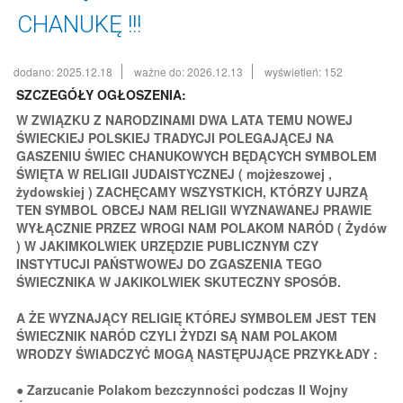
CHANUKĘ !!!
dodano: 2025.12.18
ważne do: 2026.12.13
wyświetleń: 152
SZCZEGÓŁY OGŁOSZENIA:
W ZWIĄZKU Z NARODZINAMI DWA LATA TEMU NOWEJ
ŚWIECKIEJ POLSKIEJ TRADYCJI POLEGAJĄCEJ NA
GASZENIU ŚWIEC CHANUKOWYCH BĘDĄCYCH SYMBOLEM
ŚWIĘTA W RELIGII JUDAISTYCZNEJ ( mojżeszowej ,
żydowskiej ) ZACHĘCAMY WSZYSTKICH, KTÓRZY UJRZĄ
TEN SYMBOL OBCEJ NAM RELIGII WYZNAWANEJ PRAWIE
WYŁĄCZNIE PRZEZ WROGI NAM POLAKOM NARÓD ( Żydów
) W JAKIMKOLWIEK URZĘDZIE PUBLICZNYM CZY
INSTYTUCJI PAŃSTWOWEJ DO ZGASZENIA TEGO
ŚWIECZNIKA W JAKIKOLWIEK SKUTECZNY SPOSÓB.
A ŻE WYZNAJĄCY RELIGIĘ KTÓREJ SYMBOLEM JEST TEN
ŚWIECZNIK NARÓD CZYLI ŻYDZI SĄ NAM POLAKOM
WRODZY ŚWIADCZYĆ MOGĄ NASTĘPUJĄCE PRZYKŁADY :
● Zarzucanie Polakom bezczynności podczas II Wojny