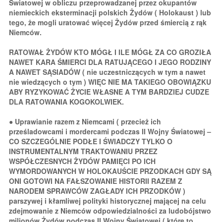
Światowej w obliczu przeprowadzanej przez okupantów
niemieckich eksterminacji polskich Żydów ( Holokaust ) lub
tego, że mogli uratować więcej Żydów przed śmiercią z rąk
Niemców.
RATOWAŁ ŻYDÓW KTO MÓGŁ I ILE MÓGŁ ZA CO GROZIŁA
NAWET KARA ŚMIERCI DLA RATUJĄCEGO I JEGO RODZINY
A NAWET SĄSIADÓW ( nie uczestniczących w tym a nawet
nie wiedzących o tym ) WIĘC NIE MA TAKIEGO OBOWIĄZKU
ABY RYZYKOWAĆ ŻYCIE WŁASNE A TYM BARDZIEJ CUDZE
DLA RATOWANIA KOGOKOLWIEK.
● Uprawianie razem z Niemcami ( przecież ich
prześladowcami i mordercami podczas II Wojny Światowej –
CO SZCZEGÓLNIE PODŁE I ŚWIADCZY TYLKO O
INSTRUMENTALNYM TRAKTOWANIU PRZEZ
WSPÓŁCZESNYCH ŻYDÓW PAMIĘCI PO ICH
WYMORDOWANYCH W HOLOKAUŚCIE PRZODKACH GDY SĄ
ONI GOTOWI NA FAŁSZOWANIE HISTORII RAZEM Z
NARODEM SPRAWCÓW ZAGŁADY ICH PRZODKÓW )
parszywej i kłamliwej polityki historycznej mającej na celu
zdejmowanie z Niemców odpowiedzialności za ludobójstwo
milionów Żydów podczas II Wojny Światowej ( które to