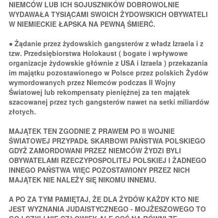
NIEMCÓW LUB ICH SOJUSZNIKÓW DOBROWOLNIE
WYDAWAŁA TYSIĄCAMI SWOICH ŻYDOWSKICH OBYWATELI
W NIEMIECKIE ŁAPSKA NA PEWNĄ ŚMIERĆ.
● Żądanie przez żydowskich gangsterów z władz Izraela i z
tzw. Przedsiębiorstwa Holokaust ( bogate i wpływowe
organizacje żydowskie głównie z USA i Izraela ) przekazania
im majątku pozostawionego w Polsce przez polskich Żydów
wymordowanych przez Niemców podczas II Wojny
Światowej lub rekompensaty pieniężnej za ten majątek
szacowanej przez tych gangsterów nawet na setki miliardów
złotych.
MAJĄTEK TEN ZGODNIE Z PRAWEM PO II WOJNIE
ŚWIATOWEJ PRZYPADŁ SKARBOWI PAŃSTWA POLSKIEGO
GDYŻ ZAMORDOWANI PRZEZ NIEMCÓW ŻYDZI BYLI
OBYWATELAMI RZECZYPOSPOLITEJ POLSKIEJ I ŻADNEGO
INNEGO PAŃSTWA WIĘC POZOSTAWIONY PRZEZ NICH
MAJĄTEK NIE NALEŻY SIĘ NIKOMU INNEMU.
A PO ZA TYM PAMIĘTAJ, ŻE DLA ŻYDÓW KAŻDY KTO NIE
JEST WYZNANIA JUDAISTYCZNEGO - MOJŻESZOWEGO TO