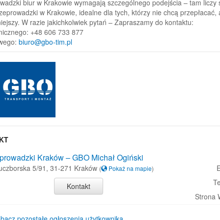
wadzki biur w Krakowie wymagają szczególnego podejścia – tam liczy s
zeprowadzki w Krakowie, idealne dla tych, którzy nie chcą przepłacać, a
iejszy. W razie jakichkolwiek pytań – Zapraszamy do kontaktu:
onicznego: +48 606 733 877
owego:
biuro@gbo-tim.pl
KT
prowadzki Kraków – GBO Michał Ogiński
luczborska 5/91, 31-271 Kraków
E
(
Pokaż na mapie
)
Te
Kontakt
Strona
bacz pozostałe ogłoszenia użytkownika