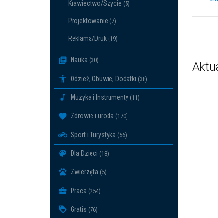
Krawiectwo/Szycie
(5)
Projektowanie
(7)
Reklama/Druk
(19)
Nauka
(30)
Aktu
Odzież, Obuwie, Dodatki
(38)
Muzyka i Instrumenty
(11)
Zdrowie i uroda
(170)
Sport i Turystyka
(56)
Dla Dzieci
(18)
Zwierzęta
(5)
Praca
(254)
Gratis
(76)