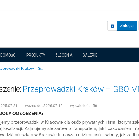
Zaloguj
ADOMOŚCI
PRODUKTY
ZLECENIA
GALERIE
zeprowadzki Kraków – G...
Przeprowadzki Kraków – GBO Mi
szenie:
2025.07.21
ważne do: 2026.07.16
wyświetleń: 156
GÓŁY OGŁOSZENIA:
emy przeprowadzki w Krakowie dla osób prywatnych i firm, którym za
j lokalizacji. Zajmujemy się zarówno transportem, jak i pakowaniem, 
wadzki mieszkań w Krakowie to nasza codzienność – wiemy, jak zadbać