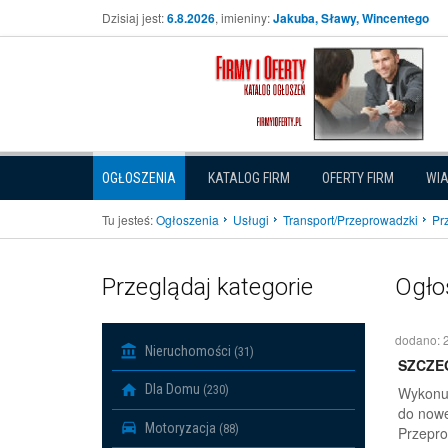
Dzisiaj jest:
6.8.2026
, imieniny:
Jakuba, Sławy, Wincentego
OGŁOSZENIA
KATALOG FIRM
OFERTY FIRM
WI
Tu jesteś:
Ogłoszenia
Usługi
Transport/Przeprowadzki
Pr
Przeglądaj kategorie
Ogło
dodano: 
Nieruchomości
(31)
SZCZE
Dla Domu
(230)
Wykonuj
do nowe
Motoryzacja
(88)
Przepro