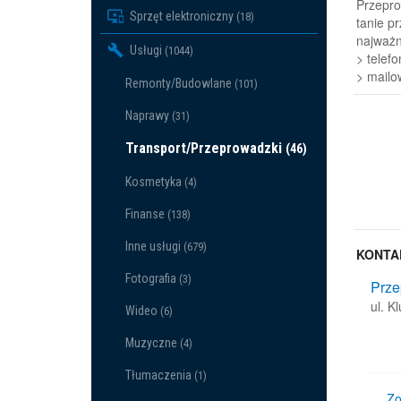
Przepro
Sprzęt elektroniczny
(18)
tanie pr
najważn
Usługi
(1044)
> telef
> mail
Remonty/Budowlane
(101)
Naprawy
(31)
Transport/Przeprowadzki
(46)
Kosmetyka
(4)
Finanse
(138)
Inne usługi
(679)
KONTA
Fotografia
(3)
Prze
ul. K
Wideo
(6)
Muzyczne
(4)
Tłumaczenia
(1)
Zo