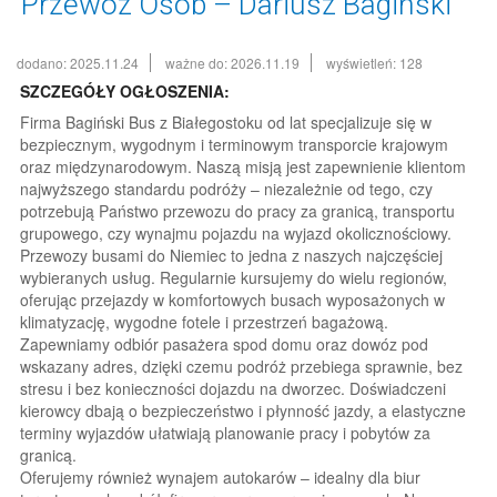
Przewóz Osób – Dariusz Bagiński
dodano: 2025.11.24
ważne do: 2026.11.19
wyświetleń: 128
SZCZEGÓŁY OGŁOSZENIA:
Firma Bagiński Bus z Białegostoku od lat specjalizuje się w
bezpiecznym, wygodnym i terminowym transporcie krajowym
oraz międzynarodowym. Naszą misją jest zapewnienie klientom
najwyższego standardu podróży – niezależnie od tego, czy
potrzebują Państwo przewozu do pracy za granicą, transportu
grupowego, czy wynajmu pojazdu na wyjazd okolicznościowy.
Przewozy busami do Niemiec to jedna z naszych najczęściej
wybieranych usług. Regularnie kursujemy do wielu regionów,
oferując przejazdy w komfortowych busach wyposażonych w
klimatyzację, wygodne fotele i przestrzeń bagażową.
Zapewniamy odbiór pasażera spod domu oraz dowóz pod
wskazany adres, dzięki czemu podróż przebiega sprawnie, bez
stresu i bez konieczności dojazdu na dworzec. Doświadczeni
kierowcy dbają o bezpieczeństwo i płynność jazdy, a elastyczne
terminy wyjazdów ułatwiają planowanie pracy i pobytów za
granicą.
Oferujemy również wynajem autokarów – idealny dla biur