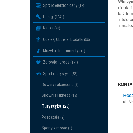
Wierzym
Sprzęt elektroniczny
(18)
ciepła i
każdemu
Usługi
(1041)
> telef
> mail
Nauka
(30)
Odzież, Obuwie, Dodatki
(38)
Muzyka i Instrumenty
(11)
Zdrowie i uroda
(171)
Sport i Turystyka
(56)
KONTA
Rowery i akcesoria
(6)
Rest
Siłownia i fitness
(15)
ul. 
Turystyka
(26)
Pozostałe
(8)
Sporty zimowe
(1)