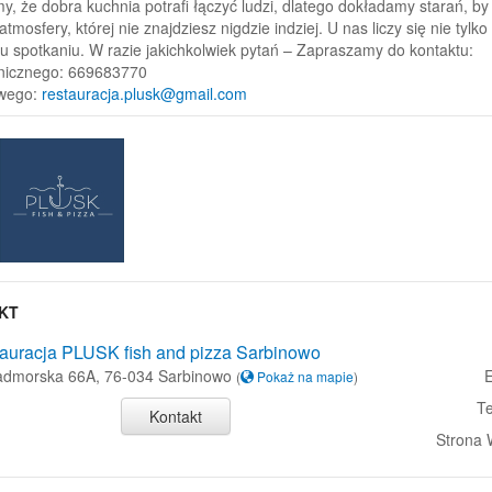
y, że dobra kuchnia potrafi łączyć ludzi, dlatego dokładamy starań, by 
 atmosfery, której nie znajdziesz nigdzie indziej. U nas liczy się nie tylk
 spotkaniu. W razie jakichkolwiek pytań – Zapraszamy do kontaktu:
onicznego: 669683770
owego:
restauracja.plusk@gmail.com
KT
auracja PLUSK fish and pizza Sarbinowo
Nadmorska 66A, 76-034 Sarbinowo
E
(
Pokaż na mapie
)
Te
Kontakt
Strona