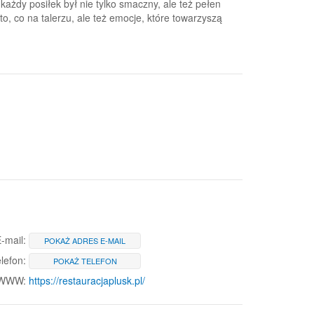
każdy posiłek był nie tylko smaczny, ale też pełen
o to, co na talerzu, ale też emocje, które towarzyszą
-mail:
POKAŻ ADRES E-MAIL
lefon:
POKAŻ TELEFON
 WWW:
https://restauracjaplusk.pl/