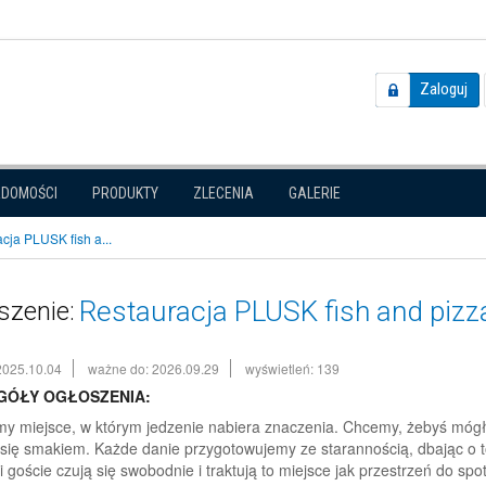
Zaloguj
ADOMOŚCI
PRODUKTY
ZLECENIA
GALERIE
cja PLUSK fish a...
Restauracja PLUSK fish and piz
szenie:
2025.10.04
ważne do: 2026.09.29
wyświetleń: 139
GÓŁY OGŁOSZENIA:
y miejsce, w którym jedzenie nabiera znaczenia. Chcemy, żebyś mógł 
 się smakiem. Każde danie przygotowujemy ze starannością, dbając o to,
i goście czują się swobodnie i traktują to miejsce jak przestrzeń do s