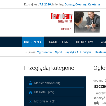
Dzisiaj jest:
7.8.2026
, imieniny:
Donaty, Olechny, Kajetana
OGŁOSZENIA
KATALOG FIRM
OFERTY FIRM
WI
Tu jesteś:
Ogłoszenia
Sport i Turystyka
Turystyka
Restaura
Przeglądaj kategorie
Ogło
dodano: 
Nieruchomości
(31)
SZCZE
Dla Domu
(229)
Tworzym
cieszyć
Motoryzacja
(91)
gdy nas