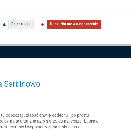
Rejestracja
Dodaj
darmowe
ogłoszenie
za Sarbinowo
tu odpocząć, złapać chwilę oddechu i po prostu
 by na talerzu znalazło się to, co najlepsze. Lubimy,
potkań, rozmów i wspólnego spędzania czasu.