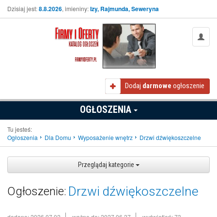
Dzisiaj jest:
8.8.2026
, imieniny:
Izy, Rajmunda, Seweryna
Dodaj
darmowe
ogłoszenie
OGŁOSZENIA
Tu jesteś:
Ogłoszenia
Dla Domu
Wyposażenie wnętrz
Drzwi dźwiękoszczelne
Przeglądaj kategorie
Drzwi dźwiękoszczelne
Ogłoszenie:
dodano: 2026.07.02
ważne do: 2027.06.27
wyświetleń: 73