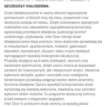
SZCZEGÓŁY OGŁOSZENIA:
Drzwi dźwiękoszczelne to ważny element wyposażenia
pomieszczeń, w których liczy się cisza, prywatność oraz
skuteczna izolacja od hałasu. Dzięki zastosowaniu specjalnych
materiałów oraz odpowiednio zaprojektowanej konstrukcji
ograniczają przenikanie dźwięków, podnosząc komfort
codziennego użytkowania. Inter Door oferuje drzwi
dźwiękoszczelne klasy premium, które doskonale sprawdzają się
w mieszkaniach, apartamentach, hotelach, gabinetach
lekarskich, kancelariach, biurach i wielu innych obiektach
wymagających wysokiej izolacyjności akustycznej.
Produkty dostępne są w wielu kolekcjach, wzorach oraz
wariantach wykończenia, dzięki czemu można je dopasować
zarówno do nowoczesnych, jak i klasycznych wnętrz. Starannie
wykonane skrzydła, system uszczelek oraz rozwiązania
konstrukcyjne pozwalają osiągnąć bardzo dobre parametry
tłumienia dźwięków. Oprócz wysokiej funkcjonalności drzwi
wyróżniają się estetyką wykonania, trwałością oraz szerokim
wyborem oklein i kolorów. To połączenie skutecznej ochrony
przed hałasem z eleganckim wyglądem.
Inter Door to producent drzwi ceniony za wysoką jakość