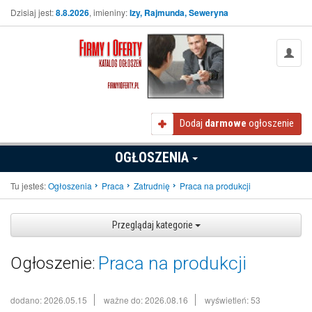
Dzisiaj jest:
8.8.2026
, imieniny:
Izy, Rajmunda, Seweryna
Dodaj
darmowe
ogłoszenie
OGŁOSZENIA
Tu jesteś:
Ogłoszenia
Praca
Zatrudnię
Praca na produkcji
Przeglądaj kategorie
Praca na produkcji
Ogłoszenie:
dodano: 2026.05.15
ważne do: 2026.08.16
wyświetleń: 53