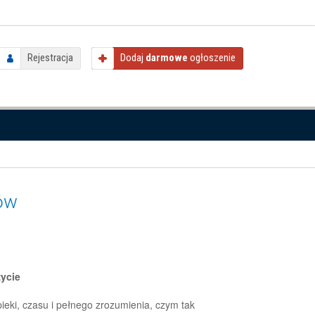
Rejestracja
Dodaj
darmowe
ogłoszenie
dów
życie
ieki, czasu i pełnego zrozumienia, czym tak