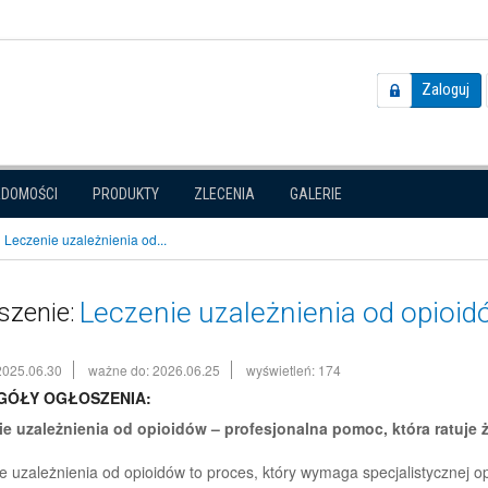
Zaloguj
ADOMOŚCI
PRODUKTY
ZLECENIA
GALERIE
Leczenie uzależnienia od...
Leczenie uzależnienia od opioi
szenie:
2025.06.30
ważne do: 2026.06.25
wyświetleń: 174
GÓŁY OGŁOSZENIA:
e uzależnienia od opioidów – profesjonalna pomoc, która ratuje 
e uzależnienia od opioidów to proces, który wymaga specjalistycznej op