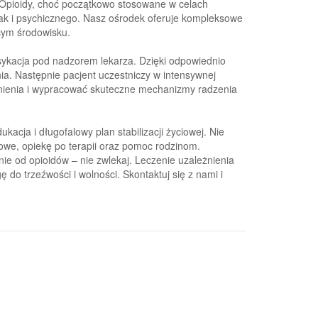
. Opioidy, choć początkowo stosowane w celach
ak i psychicznego. Nasz ośrodek oferuje kompleksowe
cym środowisku.
sykacja pod nadzorem lekarza. Dzięki odpowiednio
a. Następnie pacjent uczestniczy w intensywnej
eżnienia i wypracować skuteczne mechanizmy radzenia
acja i długofalowy plan stabilizacji życiowej. Nie
we, opiekę po terapii oraz pomoc rodzinom.
enie od opioidów – nie zwlekaj. Leczenie uzależnienia
 do trzeźwości i wolności. Skontaktuj się z nami i