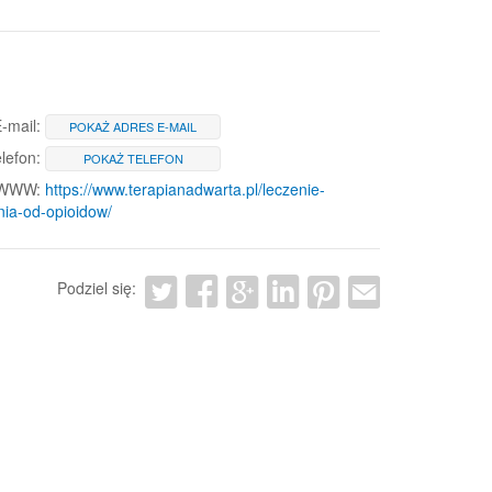
-mail:
POKAŻ ADRES E-MAIL
lefon:
POKAŻ TELEFON
 WWW:
https://www.terapianadwarta.pl/leczenie-
nia-od-opioidow/
Podziel się: