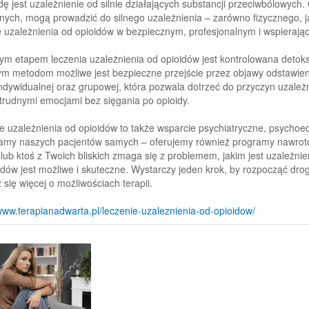
ę jest uzależnienie od silnie działających substancji przeciwbólowych
ych, mogą prowadzić do silnego uzależnienia – zarówno fizycznego, j
e uzależnienia od opioidów w bezpiecznym, profesjonalnym i wspierają
ym etapem leczenia uzależnienia od opioidów jest kontrolowana detok
m metodom możliwe jest bezpieczne przejście przez objawy odstawieni
 indywidualnej oraz grupowej, która pozwala dotrzeć do przyczyn uzal
 trudnymi emocjami bez sięgania po opioidy.
e uzależnienia od opioidów to także wsparcie psychiatryczne, psychoeduk
amy naszych pacjentów samych – oferujemy również programy nawroto
y lub ktoś z Twoich bliskich zmaga się z problemem, jakim jest uzależni
idów jest możliwe i skuteczne. Wystarczy jeden krok, by rozpocząć drogę
się więcej o możliwościach terapii.
/www.terapianadwarta.pl/leczenie-uzaleznienia-od-opioidow/