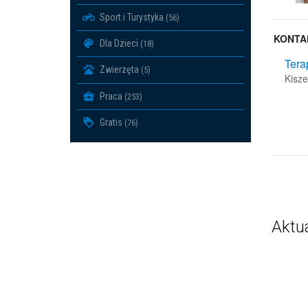
Sport i Turystyka
(56)
KONTA
Dla Dzieci
(18)
Tera
Zwierzęta
(5)
Kisz
Praca
(253)
Gratis
(76)
Aktu