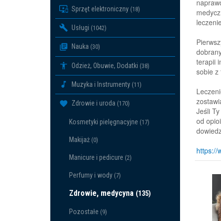
naprawd
Sprzęt elektroniczny
(18)
medyczn
leczeni
Usługi
(1042)
Pierwsz
Nauka
(30)
dobrany
terapii
Odzież, Obuwie, Dodatki
(38)
sobie z
Muzyka i Instrumenty
(11)
Leczeni
zostawi
Zdrowie i uroda
(170)
Jeśli T
od opio
Kosmetyki pielęgnacyjne
(17)
dowiedz 
Makijaż
(0)
https:/
Manicure i pedicure
(2)
Perfumy i wody
(7)
Zdrowie, medycyna
(135)
Pozostałe
(9)