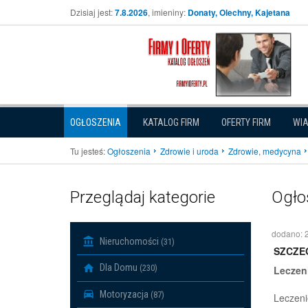
Dzisiaj jest:
7.8.2026
, imieniny:
Donaty, Olechny, Kajetana
OGŁOSZENIA
KATALOG FIRM
OFERTY FIRM
WI
Tu jesteś:
Ogłoszenia
Zdrowie i uroda
Zdrowie, medycyna
Przeglądaj kategorie
Ogło
dodano: 
Nieruchomości
(31)
SZCZE
Dla Domu
(230)
Leczeni
Motoryzacja
(87)
Leczeni