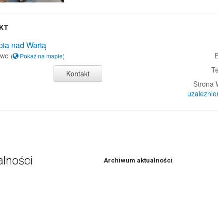
KT
pia nad Wartą
ewo
E
(
Pokaż na mapie
)
Te
Kontakt
Strona
uzaleznie
alności
Archiwum aktualności