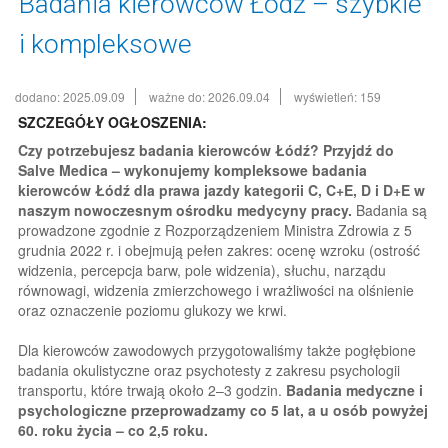
Badania kierowców Łódź – szybkie
i kompleksowe
dodano: 2025.09.09
ważne do: 2026.09.04
wyświetleń: 159
SZCZEGÓŁY OGŁOSZENIA:
Czy potrzebujesz badania kierowców Łódź? Przyjdź do
Salve Medica – wykonujemy kompleksowe badania
kierowców Łódź dla prawa jazdy kategorii C, C+E, D i D+E w
naszym nowoczesnym ośrodku medycyny pracy.
Badania są
prowadzone zgodnie z Rozporządzeniem Ministra Zdrowia z 5
grudnia 2022 r. i obejmują pełen zakres: ocenę wzroku (ostrość
widzenia, percepcja barw, pole widzenia), słuchu, narządu
równowagi, widzenia zmierzchowego i wrażliwości na olśnienie
oraz oznaczenie poziomu glukozy we krwi.
Dla kierowców zawodowych przygotowaliśmy także pogłębione
badania okulistyczne oraz psychotesty z zakresu psychologii
transportu, które trwają około 2–3 godzin.
Badania medyczne i
psychologiczne przeprowadzamy co 5 lat, a u osób powyżej
60. roku życia – co 2,5 roku.