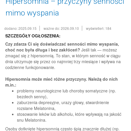
Hipersomnia – przyczyny senności
mimo wyspania
dodano: 2025.09.15
ważne do: 2026.09.10
wyświetleń: 184
SZCZEGÓŁY OGŁOSZENIA:
Czy zdarza Ci się doświadczać senności mimo wyspania,
choć noc była długa i bez zakłóceń?
Jeśli tak — możesz
zmagać się z hipersomnią. To stan, w którym senność w ciągu
dnia utrzymuje się przez co najmniej trzy miesiące i wpływa na
codzienne funkcjonowanie.
Hipersomnia może mieć różne przyczyny. Należą do nich
m.in.:
problemy neurologiczne lub choroby somatyczne (np.
bezdech senny),
zaburzenia depresyjne, urazy głowy, stwardnienie
rozsiane Melatonina,
stosowanie leków lub alkoholu, które wpływają na jakość
snu Melatonina.
Osoby dotknięte hipersomnią często śpią znacznie dłużej (np.