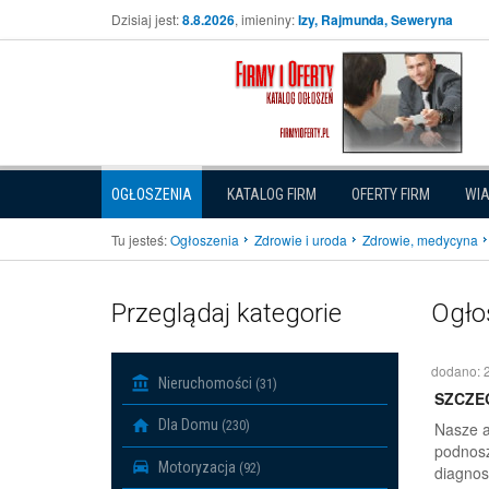
Dzisiaj jest:
8.8.2026
, imieniny:
Izy, Rajmunda, Seweryna
OGŁOSZENIA
KATALOG FIRM
OFERTY FIRM
WI
Tu jesteś:
Ogłoszenia
Zdrowie i uroda
Zdrowie, medycyna
Przeglądaj kategorie
Ogło
dodano: 
Nieruchomości
(31)
SZCZE
Dla Domu
(230)
Nasze a
podnosz
Motoryzacja
(92)
diagnos