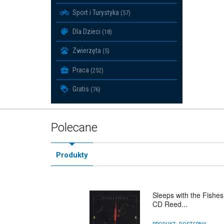
Sport i Turystyka
(57)
Dla Dzieci
(18)
Zwierzęta
(5)
Praca
(252)
Gratis
(76)
Polecane
Produkty
Sleeps with the Fishes
CD Reed...