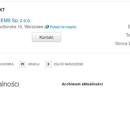
KT
EMS Sp. z o.o.
Raciborska 16, Warszawa
E
(
Pokaż na mapie
)
Te
Kontakt
Strona
SCHOWKA
DRUKUJ
ZGŁOŚ NARUSZENIE
alności
Archiwum aktualności