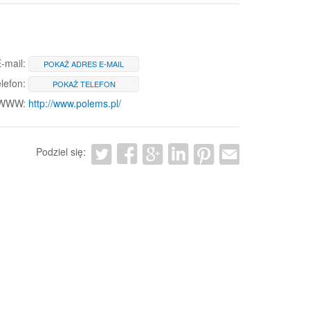
-mail:
POKAŻ ADRES E-MAIL
lefon:
POKAŻ TELEFON
 WWW:
http://www.polems.pl/
Podziel się: