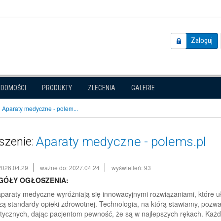
Zaloguj
ADOMOŚCI
PRODUKTY
ZLECENIA
GALERIE
Aparaty medyczne - polem...
Aparaty medyczne - polems.pl
szenie:
2026.04.29
ważne do: 2027.04.24
wyświetleń: 93
GÓŁY OGŁOSZENIA:
paraty medyczne wyróżniają się innowacyjnymi rozwiązaniami, które 
ą standardy opieki zdrowotnej. Technologia, na którą stawiamy, pozw
tycznych, dając pacjentom pewność, że są w najlepszych rękach. Każde