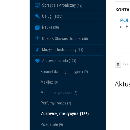
Sprzęt elektroniczny
(18)
KONTA
Usługi
(1037)
POL 
ul. 
Nauka
(30)
Odzież, Obuwie, Dodatki
(38)
Muzyka i Instrumenty
(11)
Zdrowie i uroda
(171)
DO 
Kosmetyki pielęgnacyjne
(17)
Makijaż
(0)
Aktu
Manicure i pedicure
(2)
Perfumy i wody
(7)
Zdrowie, medycyna
(136)
Pozostałe
(9)