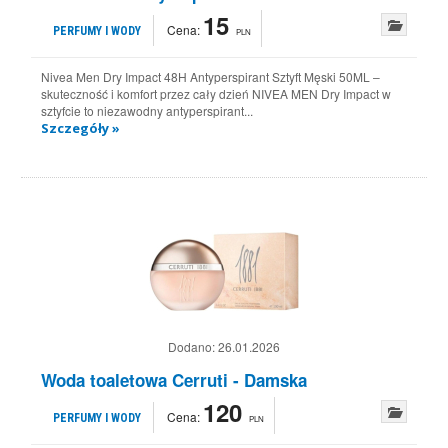
15
Cena:
PERFUMY I WODY
PLN
Nivea Men Dry Impact 48H Antyperspirant Sztyft Męski 50ML –
skuteczność i komfort przez cały dzień NIVEA MEN Dry Impact w
sztyfcie to niezawodny antyperspirant...
Szczegóły »
Dodano:
26.01.2026
Woda toaletowa Cerruti - Damska
120
Cena:
PERFUMY I WODY
PLN