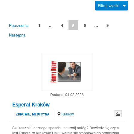
Filtruj wyniki
Poprzednia
1
…
4
5
6
…
9
Następna
Dodano:
04.02.2026
Esperal Kraków
Kraków
ZDROWIE, MEDYCYNA
Szukasz skutecznego sposobu na swój nałóg? Dowiedz się czym
jest Esperal w Krakowie i jak uwalnia się stopniowo do organizmu,