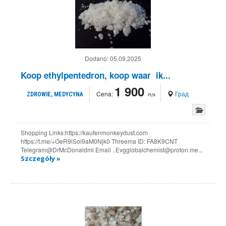
Dodano:
05.09.2025
Koop ethylpentedron, koop waar ik...
1 900
Cena:
Град
ZDROWIE, MEDYCYNA
PLN
Shopping Links:https://kaufenmonkeydust.com
https://t.me/+OeR9lSoi9aM0Njk0 Threema ID: FA8K9CNT
Telegram@DrMcDonaldml Email ..Evgglobalchemist@proton.me...
Szczegóły »