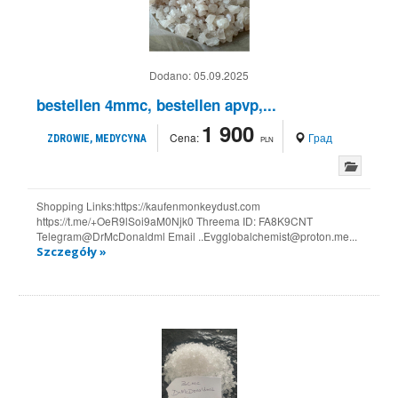
Dodano:
05.09.2025
bestellen 4mmc, bestellen apvp,...
1 900
Cena:
Град
ZDROWIE, MEDYCYNA
PLN
Shopping Links:https://kaufenmonkeydust.com
https://t.me/+OeR9lSoi9aM0Njk0 Threema ID: FA8K9CNT
Telegram@DrMcDonaldml Email ..Evgglobalchemist@proton.me...
Szczegóły »