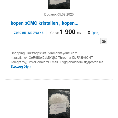
Dodano:
05.09.2025
kopen 3CMC kristallen , kopen...
1 900
Cena:
Град
ZDROWIE, MEDYCYNA
PLN
Shopping Links:https://kaufenmonkeydust.com
https://t.me/+OeR9lSoi9aM0Njk0 Threema ID: FA8K9CNT
Telegram@DrMcDonaldml Email ..Evgglobalchemist@proton.me...
Szczegóły »