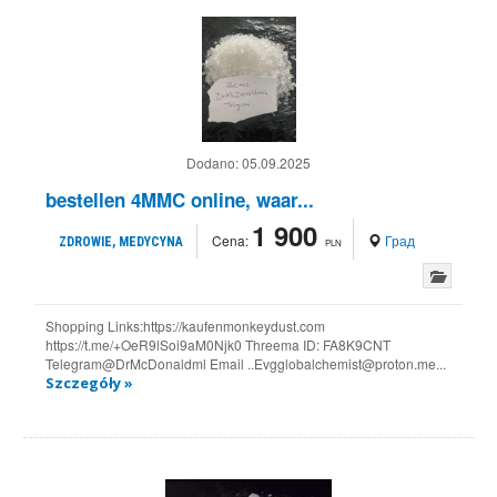
Dodano:
05.09.2025
bestellen 4MMC online, waar...
1 900
Cena:
Град
ZDROWIE, MEDYCYNA
PLN
Shopping Links:https://kaufenmonkeydust.com
https://t.me/+OeR9lSoi9aM0Njk0 Threema ID: FA8K9CNT
Telegram@DrMcDonaldml Email ..Evgglobalchemist@proton.me...
Szczegóły »