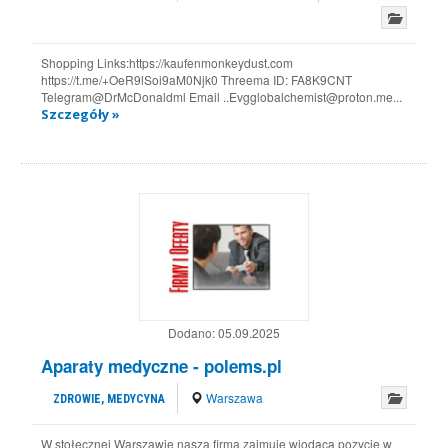
Shopping Links:https://kaufenmonkeydust.com
https://t.me/+OeR9lSoi9aM0Njk0 Threema ID: FA8K9CNT
Telegram@DrMcDonaldml Email ..Evgglobalchemist@proton.me...
Szczegóły »
Dodano:
05.09.2025
Aparaty medyczne - polems.pl
Warszawa
ZDROWIE, MEDYCYNA
W stołecznej Warszawie nasza firma zajmuje wiodącą pozycję w