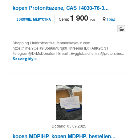
kopen Protonitazene, CAS 14030-76-3...
1 900
Cena:
Град
ZDROWIE, MEDYCYNA
PLN
Shopping Links:https://kaufenmonkeydust.com
https://t.me/+OeR9lSoi9aM0Njk0 Threema ID: FA8K9CNT
Telegram@DrMcDonaldml Email ..Evgglobalchemist@proton.me...
Szczegóły »
Dodano:
05.09.2025
kopen MDPiHP, kopen MDPHP, bestellen...