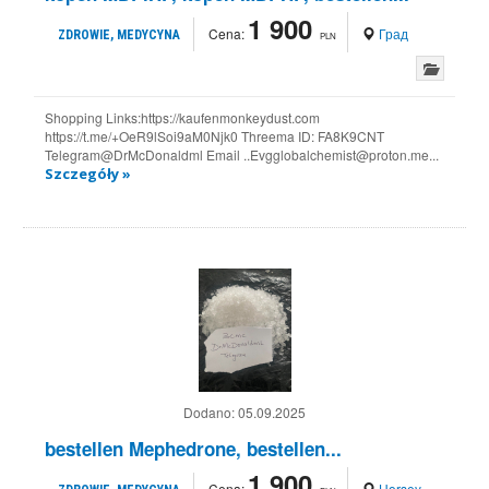
1 900
Cena:
Град
ZDROWIE, MEDYCYNA
PLN
Shopping Links:https://kaufenmonkeydust.com
https://t.me/+OeR9lSoi9aM0Njk0 Threema ID: FA8K9CNT
Telegram@DrMcDonaldml Email ..Evgglobalchemist@proton.me...
Szczegóły »
Dodano:
05.09.2025
bestellen Mephedrone, bestellen...
1 900
Cena:
Horsey