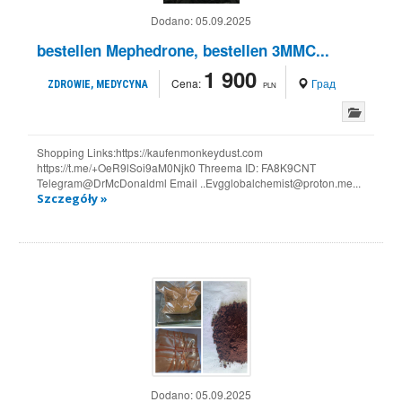
Dodano:
05.09.2025
bestellen Mephedrone, bestellen 3MMC...
1 900
Cena:
Град
ZDROWIE, MEDYCYNA
PLN
Shopping Links:https://kaufenmonkeydust.com
https://t.me/+OeR9lSoi9aM0Njk0 Threema ID: FA8K9CNT
Telegram@DrMcDonaldml Email ..Evgglobalchemist@proton.me...
Szczegóły »
Dodano:
05.09.2025