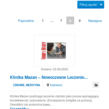
Filtruj wyniki
Poprzednia
1
…
7
8
9
Następna
Dodano:
22.09.2025
Klinika Mazan – Nowoczesne Leczenie...
Katowice
ZDROWIE, MEDYCYNA
Klinika Mazan postrzega leczenie otyłości jako proces wymagający
konsekwencji i planowania. Zmniejszenie żołądka za pomocą
Overstitch lub endomina bywa...
Szczegóły »