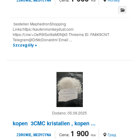
ZDROWIE, MEDYCYNA
PLN
bestellen MephedronShopping
Links:https://kaufenmonkeydust.com
https://t.me/+OeR9lSoi9aM0Njk0 Threema ID: FA8K9CNT
Telegram@DrMcDonaldml Email ...
Szczegóły »
Dodano:
05.09.2025
kopen 3CMC kristallen , kopen ...
1 900
Cena:
Град
ZDROWIE, MEDYCYNA
PLN