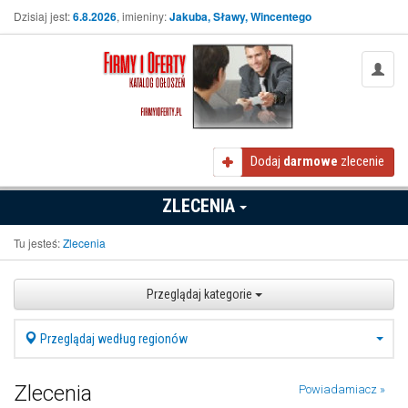
Dzisiaj jest:
6.8.2026
, imieniny:
Jakuba, Sławy, Wincentego
Dodaj
darmowe
zlecenie
ZLECENIA
Tu jesteś:
Zlecenia
Przeglądaj kategorie
Przeglądaj według regionów
Zlecenia
Powiadamiacz »