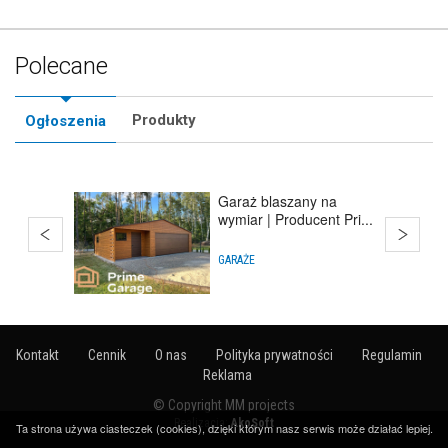
Polecane
Produkty
Ogłoszenia
Garaż blaszany na
wymiar | Producent Pri...
GARAŻE
Kontakt
Cennik
O nas
Polityka prywatności
Regulamin
Reklama
© Copyright MM projects
Realizacja:
AkoSoft
Ta strona używa ciasteczek (cookies), dzięki którym nasz serwis może działać lepiej.