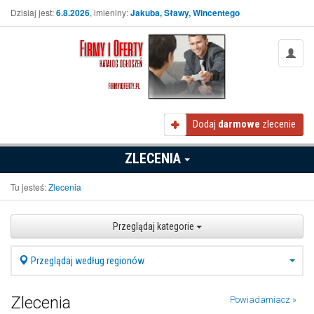
Dzisiaj jest:
6.8.2026
, imieniny:
Jakuba, Sławy, Wincentego
Dodaj
darmowe
zlecenie
ZLECENIA
Tu jesteś:
Zlecenia
Przeglądaj kategorie
Przeglądaj według regionów
Zlecenia
Powiadamiacz »