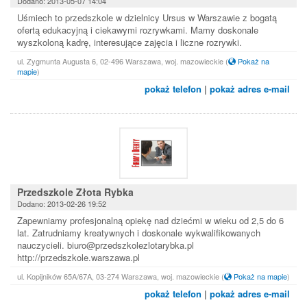
Dodano: 2013-05-07 14:04
Uśmiech to przedszkole w dzielnicy Ursus w Warszawie z bogatą
ofertą edukacyjną i ciekawymi rozrywkami. Mamy doskonale
wyszkoloną kadrę, interesujące zajęcia i liczne rozrywki.
ul. Zygmunta Augusta 6, 02-496 Warszawa, woj. mazowieckie
(
Pokaż na
mapie
)
pokaż telefon
|
pokaż adres e-mail
Przedszkole Złota Rybka
Dodano: 2013-02-26 19:52
Zapewniamy profesjonalną opiekę nad dziećmi w wieku od 2,5 do 6
lat. Zatrudniamy kreatywnych i doskonale wykwalifikowanych
nauczycieli. biuro@przedszkolezlotarybka.pl
http://przedszkole.warszawa.pl
ul. Kopijników 65A/67A, 03-274 Warszawa, woj. mazowieckie
(
Pokaż na mapie
)
pokaż telefon
|
pokaż adres e-mail