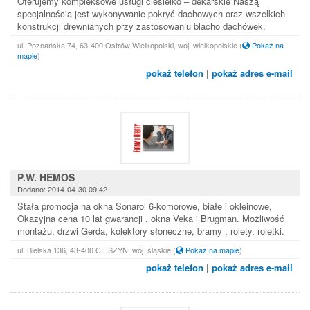
Oferujemy kompleksowe usługi ciesielko – dekarskie Naszą
specjalnością jest wykonywanie pokryć dachowych oraz wszelkich
konstrukcji drewnianych przy zastosowaniu blacho dachówek,
ul. Poznańska 74, 63-400 Ostrów Wielkopolski, woj. wielkopolskie
(
Pokaż na
mapie
)
pokaż telefon
|
pokaż adres e-mail
P.W. HEMOS
Dodano: 2014-04-30 09:42
Stała promocja na okna Sonarol 6-komorowe, białe i okleinowe,
Okazyjna cena 10 lat gwarancji . okna Veka i Brugman. Możliwość
montażu. drzwi Gerda, kolektory słoneczne, bramy , rolety, roletki.
ul. Bielska 136, 43-400 CIESZYN, woj. śląskie
(
Pokaż na mapie
)
pokaż telefon
|
pokaż adres e-mail