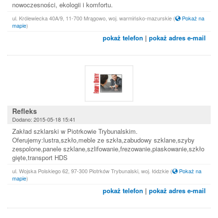
nowoczesności, ekologii i komfortu.
ul. Królewiecka 40A/9, 11-700 Mrągowo, woj. warmińsko-mazurskie
(
Pokaż na
mapie
)
pokaż telefon
|
pokaż adres e-mail
Refleks
Dodano: 2015-05-18 15:41
Zakład szklarski w Piotrkowie Trybunalskim.
Oferujemy:lustra,szkło,meble ze szkła,zabudowy szklane,szyby
zespolone,panele szklane,szlifowanie,frezowanie,piaskowanie,szkło
gięte,transport HDS
ul. Wojska Polskiego 62, 97-300 Piotrków Trybunalski, woj. łódzkie
(
Pokaż na
mapie
)
pokaż telefon
|
pokaż adres e-mail