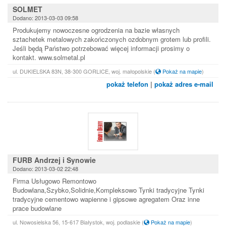
SOLMET
Dodano: 2013-03-03 09:58
Produkujemy nowoczesne ogrodzenia na bazie własnych
sztachetek metalowych zakończonych ozdobnym grotem lub profili.
Jeśli będą Państwo potrzebować więcej informacji prosimy o
kontakt. www.solmetal.pl
ul. DUKIELSKA 83N, 38-300 GORLICE, woj. małopolskie
(
Pokaż na mapie
)
pokaż telefon
|
pokaż adres e-mail
FURB Andrzej i Synowie
Dodano: 2013-03-02 22:48
Firma Usługowo Remontowo
Budowlana,Szybko,Solidnie,Kompleksowo Tynki tradycyjne Tynki
tradycyjne cementowo wapienne i gipsowe agregatem Oraz inne
prace budowlane
ul. Nowosielska 56, 15-617 Białystok, woj. podlaskie
(
Pokaż na mapie
)