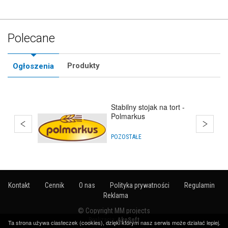
Polecane
Produkty
Ogłoszenia
Stabilny stojak na tort -
Polmarkus
POZOSTAŁE
Kontakt
Cennik
O nas
Polityka prywatności
Regulamin
Reklama
© Copyright MM projects
Realizacja:
AkoSoft
Ta strona używa ciasteczek (cookies), dzięki którym nasz serwis może działać lepiej.