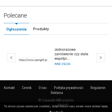
Polecane
Produkty
Ogłoszenia
Jednorazowe
zamówienie czy stała
współpr...
INNE USŁUGI
Kontakt
Cennik
O nas
Polityka prywatności
Regulamin
Reklama
© Copyright MM projects
Realizacja:
AkoSoft
Ta strona używa ciasteczek (cookies), dzięki którym nasz serwis może działać lepiej.