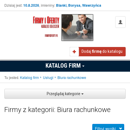
Dzisiaj jest:
10.8.2026
, imieniny:
Bianki, Borysa, Wawrzyńca
Dodaj
firmę
do katalogu
KATALOG FIRM
Tu jesteś:
Katalog firm
Usługi
Biura rachunkowe
Przeglądaj kategorie
Firmy z kategorii: Biura rachunkowe
Filtruj wyniki