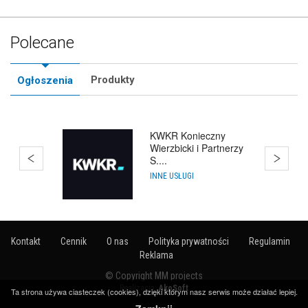
Polecane
Produkty
Ogłoszenia
KWKR Konieczny
Wierzbicki i Partnerzy
S....
INNE USŁUGI
Kontakt
Cennik
O nas
Polityka prywatności
Regulamin
Reklama
© Copyright MM projects
Realizacja:
AkoSoft
Ta strona używa ciasteczek (cookies), dzięki którym nasz serwis może działać lepiej.