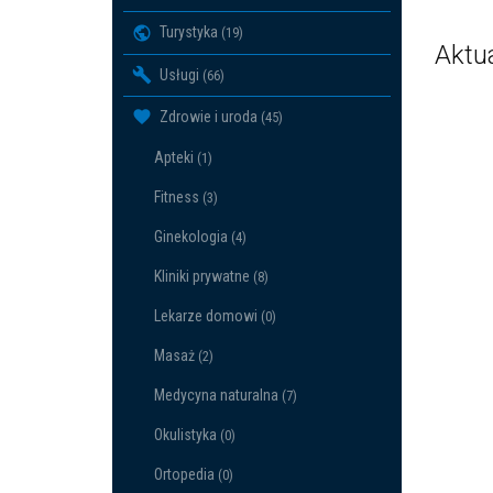
Turystyka
(19)
Aktu
Usługi
(66)
Zdrowie i uroda
(45)
Apteki
(1)
Fitness
(3)
Ginekologia
(4)
Kliniki prywatne
(8)
Lekarze domowi
(0)
Masaż
(2)
Medycyna naturalna
(7)
Okulistyka
(0)
Ortopedia
(0)