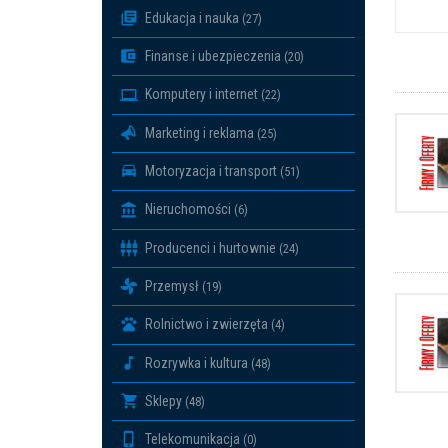
Edukacja i nauka
(27)
Finanse i ubezpieczenia
(20)
Komputery i internet
(22)
Marketing i reklama
(25)
Motoryzacja i transport
(51)
Nieruchomości
(6)
Producenci i hurtownie
(24)
Przemysł
(19)
Rolnictwo i zwierzęta
(4)
Rozrywka i kultura
(48)
Sklepy
(48)
Telekomunikacja
(0)