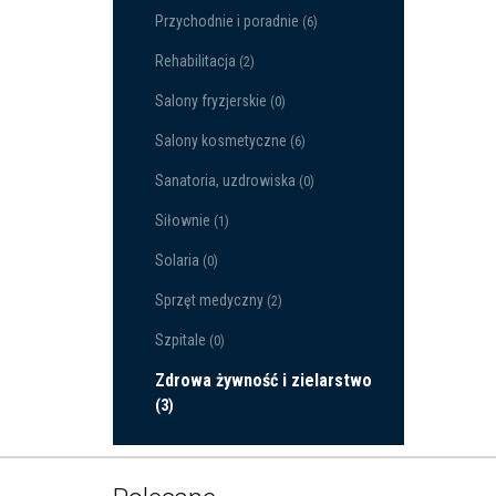
Przychodnie i poradnie
(6)
Rehabilitacja
(2)
Salony fryzjerskie
(0)
Salony kosmetyczne
(6)
Sanatoria, uzdrowiska
(0)
Siłownie
(1)
Solaria
(0)
Sprzęt medyczny
(2)
Szpitale
(0)
Zdrowa żywność i zielarstwo
(3)