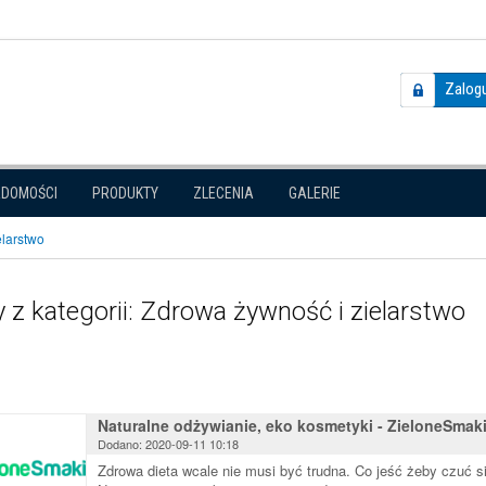
Zalogu
ADOMOŚCI
PRODUKTY
ZLECENIA
GALERIE
elarstwo
 z kategorii: Zdrowa żywność i zielarstwo
Naturalne odżywianie, eko kosmetyki - ZieloneSmaki
Dodano: 2020-09-11 10:18
Zdrowa dieta wcale nie musi być trudna. Co jeść żeby czuć s