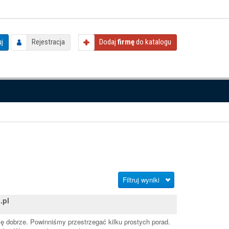
j
Rejestracja
Dodaj
firmę
do katalogu
Filtruj wyniki
.pl
ię dobrze. Powinniśmy przestrzegać kilku prostych porad.