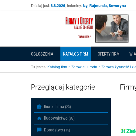
Dzisiaj jest:
8.8.2026
, imieniny:
Izy, Rajmunda, Seweryna
OGŁOSZENIA
KATALOG FIRM
OFERTY FIRM
WI
Tu jesteś:
Katalog firm
Zdrowie i uroda
Zdrowa żywność i zi
Przeglądaj kategorie
Firmy
Biuro i firma
(23)
Budownictwo
(83)
Doradztwo
(15)